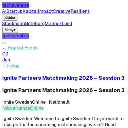
techevent.se
AI
Startup
Kapital
Impact
Creative
Resiliens
Städer
Stockholm
Göteborg
Malmö/Lund
Meny
▾
techevent.se
←
Kapital Events
09
Jun.
—
tisdag
Ignite Partners Matchmaking 2026 – Session 3
Ignite Partners Matchmaking 2026 – Session 3
Ignite Sweden
Online · Nationellt
Nätverkande
Online
Ignite Sweden
.
Welcome to Ignite Sweden. Do you want to
take part in the upcoming matchmaking events? Read