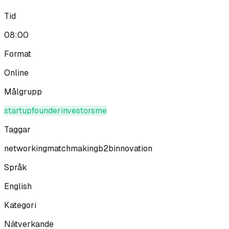
Tid
08:00
Format
Online
Målgrupp
startup
founder
investor
sme
Taggar
networking
matchmaking
b2b
innovation
Språk
English
Kategori
Nätverkande