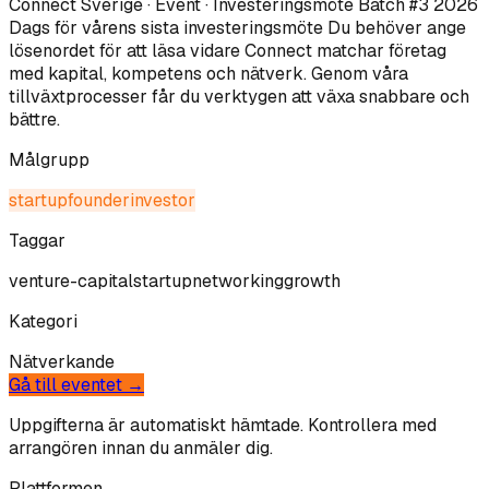
Connect Sverige · Event · Investeringsmöte Batch #3 2026
Dags för vårens sista investeringsmöte Du behöver ange
lösenordet för att läsa vidare Connect matchar företag
med kapital, kompetens och nätverk. Genom våra
tillväxtprocesser får du verktygen att växa snabbare och
bättre.
Målgrupp
startup
founder
investor
Taggar
venture-capital
startup
networking
growth
Kategori
Nätverkande
Gå till eventet →
Uppgifterna är automatiskt hämtade. Kontrollera med
arrangören innan du anmäler dig.
Plattformen