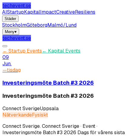
techevent.se
AI
Startup
Kapital
Impact
Creative
Resiliens
Städer
Stockholm
Göteborg
Malmö/Lund
Meny
▾
techevent.se
←
Startup Events
←
Kapital Events
09
Jun.
—
tisdag
Investeringsmöte Batch #3 2026
Investeringsmöte Batch #3 2026
Connect Sverige
Uppsala
Nätverkande
Fysiskt
Connect Sverige
.
Connect Sverige · Event ·
Investeringsmöte Batch #3 2026 Dags för vårens sista