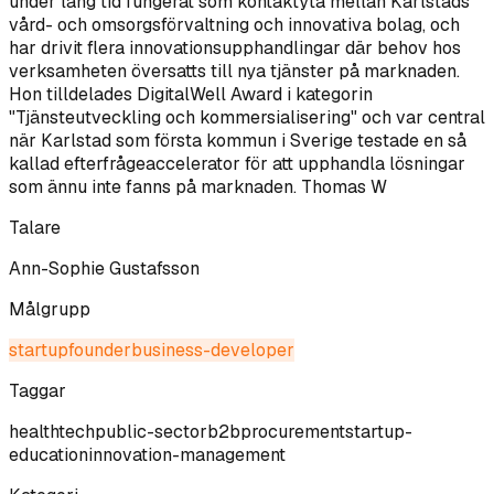
under lång tid fungerat som kontaktyta mellan Karlstads
vård- och omsorgsförvaltning och innovativa bolag, och
har drivit flera innovationsupphandlingar där behov hos
verksamheten översatts till nya tjänster på marknaden.
Hon tilldelades DigitalWell Award i kategorin
"Tjänsteutveckling och kommersialisering" och var central
när Karlstad som första kommun i Sverige testade en så
kallad efterfrågeaccelerator för att upphandla lösningar
som ännu inte fanns på marknaden. Thomas W
Talare
Ann-Sophie Gustafsson
Målgrupp
startup
founder
business-developer
Taggar
healthtech
public-sector
b2b
procurement
startup-
education
innovation-management