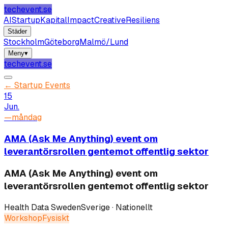
techevent.se
AI
Startup
Kapital
Impact
Creative
Resiliens
Städer
Stockholm
Göteborg
Malmö/Lund
Meny
▾
techevent.se
←
Startup Events
15
Jun.
—
måndag
AMA (Ask Me Anything) event om
leverantörsrollen gentemot offentlig sektor
AMA (Ask Me Anything) event om
leverantörsrollen gentemot offentlig sektor
Health Data Sweden
Sverige · Nationellt
Workshop
Fysiskt