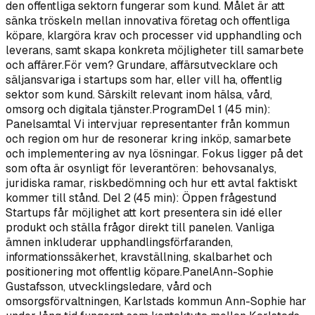
den offentliga sektorn fungerar som kund. Målet är att
sänka tröskeln mellan innovativa företag och offentliga
köpare, klargöra krav och processer vid upphandling och
leverans, samt skapa konkreta möjligheter till samarbete
och affärer.För vem? Grundare, affärsutvecklare och
säljansvariga i startups som har, eller vill ha, offentlig
sektor som kund. Särskilt relevant inom hälsa, vård,
omsorg och digitala tjänster.ProgramDel 1 (45 min):
Panelsamtal Vi intervjuar representanter från kommun
och region om hur de resonerar kring inköp, samarbete
och implementering av nya lösningar. Fokus ligger på det
som ofta är osynligt för leverantören: behovsanalys,
juridiska ramar, riskbedömning och hur ett avtal faktiskt
kommer till stånd. Del 2 (45 min): Öppen frågestund
Startups får möjlighet att kort presentera sin idé eller
produkt och ställa frågor direkt till panelen. Vanliga
ämnen inkluderar upphandlingsförfaranden,
informationssäkerhet, kravställning, skalbarhet och
positionering mot offentlig köpare.PanelAnn-Sophie
Gustafsson, utvecklingsledare, vård och
omsorgsförvaltningen, Karlstads kommun Ann-Sophie har