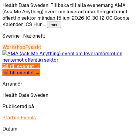
Health Data Sweden
.
Tillbaka till alla evenemang AMA
(Ask Me Anything) event om leverantörsrollen gentemot
offentlig sektor måndag 15 juni 2026 10:30 12:00 Google
Kalender ICS Hur …
[mer]
Sverige · Nationellt
Workshop
Fysiskt
Gå till eventet →
Gå till eventet →
Arrangör
Health Data Sweden
Publicerad på
Startup Events
Datum