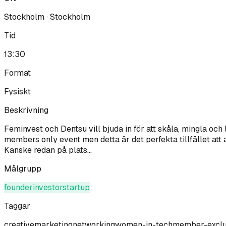
Stockholm · Stockholm
Tid
13:30
Format
Fysiskt
Beskrivning
Feminvest och Dentsu vill bjuda in för att skåla, mingla och 
members only event men detta är det perfekta tillfället att
Kanske redan på plats...
Målgrupp
founder
investor
startup
Taggar
creative
marketing
networking
women-in-tech
member-exclu