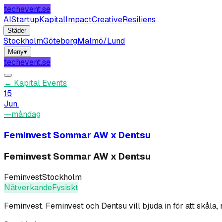
techevent.se
AI
Startup
Kapital
Impact
Creative
Resiliens
Städer
Stockholm
Göteborg
Malmö/Lund
Meny
▾
techevent.se
←
Kapital Events
15
Jun.
—
måndag
Feminvest Sommar AW x Dentsu
Feminvest Sommar AW x Dentsu
Feminvest
Stockholm
Nätverkande
Fysiskt
Feminvest
.
Feminvest och Dentsu vill bjuda in för att skåla,