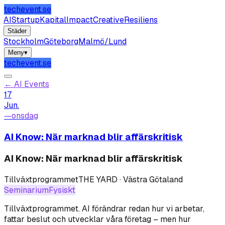
techevent.se
AI
Startup
Kapital
Impact
Creative
Resiliens
Städer
Stockholm
Göteborg
Malmö/Lund
Meny
▾
techevent.se
←
AI Events
17
Jun.
—
onsdag
AI Know: När marknad blir affärskritisk
AI Know: När marknad blir affärskritisk
Tillväxtprogrammet
THE YARD · Västra Götaland
Seminarium
Fysiskt
Tillväxtprogrammet
.
AI förändrar redan hur vi arbetar,
fattar beslut och utvecklar våra företag – men hur