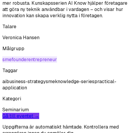
mer robusta. Kunskapsserien AI Know hjälper företagare
att göra ny teknik användbar i vardagen – och visar hur
innovation kan skapa verklig nytta i företagen.
Talare
Veronica Hansen
Målgrupp
sme
founder
entrepreneur
Taggar
ai
business-strategy
sme
knowledge-series
practical-
application
Kategori
Seminarium
Gå till eventet →
Uppgifterna är automatiskt hämtade. Kontrollera med