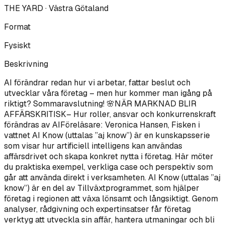
THE YARD · Västra Götaland
Format
Fysiskt
Beskrivning
AI förändrar redan hur vi arbetar, fattar beslut och
utvecklar våra företag – men hur kommer man igång på
riktigt? Sommaravslutning! 🌸NÄR MARKNAD BLIR
AFFÄRSKRITISK– Hur roller, ansvar och konkurrenskraft
förändras av AIFöreläsare: Veronica Hansen, Fisken i
vattnet AI Know (uttalas ”aj know”) är en kunskapsserie
som visar hur artificiell intelligens kan användas
affärsdrivet och skapa konkret nytta i företag. Här möter
du praktiska exempel, verkliga case och perspektiv som
går att använda direkt i verksamheten. AI Know (uttalas ”aj
know”) är en del av Tillväxtprogrammet, som hjälper
företag i regionen att växa lönsamt och långsiktigt. Genom
analyser, rådgivning och expertinsatser får företag
verktyg att utveckla sin affär, hantera utmaningar och bli