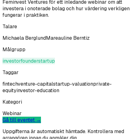
Feminvest Ventures för ett inledande webinar om att
investera i onoterade bolag och hur värdering verkligen
fungerar i praktiken.
Talare
Michaela Berglund
Mareauline Berntiz
Målgrupp
investor
founder
startup
Taggar
fintech
venture-capital
startup-valuation
private-
equity
investor-education
Kategori
Webinar
Gå till eventet →
Uppgifterna är automatiskt hämtade. Kontrollera med
arrangören innan du anmäler dig.