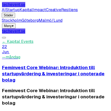
techevent.se
AI
Startup
Kapital
Impact
Creative
Resiliens
Städer
Stockholm
Göteborg
Malmö/Lund
Meny
▾
techevent.se
←
Kapital Events
22
Jun.
—
måndag
Feminvest Core Webinar: Introduktion till
startupvärdering & investeringar i onoterade
bolag
Feminvest Core Webinar: Introduktion till
startupvärdering & investeringar i onoterade
bolag