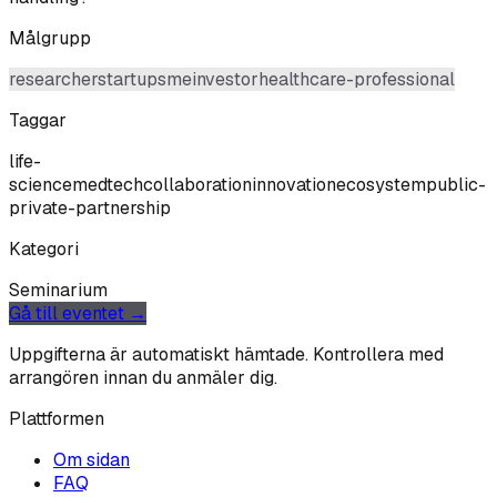
Målgrupp
researcher
startup
sme
investor
healthcare-professional
Taggar
life-
science
medtech
collaboration
innovation
ecosystem
public-
private-partnership
Kategori
Seminarium
Gå till eventet →
Uppgifterna är automatiskt hämtade. Kontrollera med
arrangören innan du anmäler dig.
Plattformen
Om sidan
FAQ