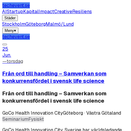
techevent.se
AI
Startup
Kapital
Impact
Creative
Resiliens
Städer
Stockholm
Göteborg
Malmö/Lund
Meny
▾
techevent.se
25
Jun.
—
torsdag
Från ord till handling – Samverkan som
konkurrensfördel i svensk life science
Från ord till handling – Samverkan som
konkurrensfördel i svensk life science
GoCo Health Innovation City
Göteborg · Västra Götaland
Seminarium
Fysiskt
GoCo Health Innovation City
.
Sverige har världsledande