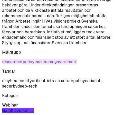
behöver göra. Under direktsändningen presenteras
arbetet och de viktigaste initiala resultaten och
rekommendationerna – därefter ges möjlighet att ställa
frågor. Arbetet ingår i IVAs visionsprojekt Svenska
framtider, under den tematiska fördjupningen säkerhet,
försvar och beredskap. Initiativet möjliggörs tack vare
engagemang och finansiellt stöd av ett stort antal aktörer:
Styrgrupp och finansiärer Svenska framtider
Målgrupp
researcher
policymaker
sme
government
Taggar
ai
cybersecurity
critical-infrastructure
policy
national-
security
deep-tech
Kategori
Webinar
Gå till eventet →