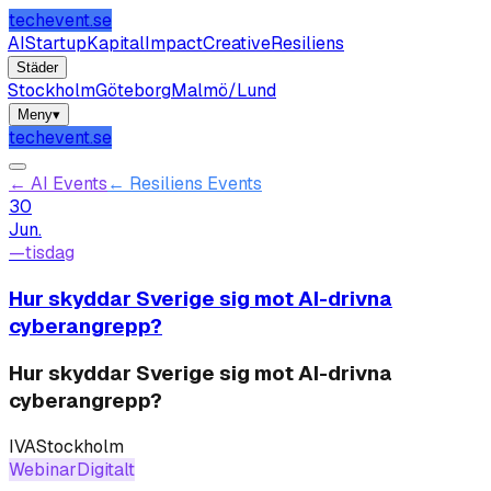
techevent.se
AI
Startup
Kapital
Impact
Creative
Resiliens
Städer
Stockholm
Göteborg
Malmö/Lund
Meny
▾
techevent.se
←
AI Events
←
Resiliens Events
30
Jun.
—
tisdag
Hur skyddar Sverige sig mot AI-drivna
cyberangrepp?
Hur skyddar Sverige sig mot AI-drivna
cyberangrepp?
IVA
Stockholm
Webinar
Digitalt