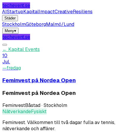
techevent.se
AI
Startup
Kapital
Impact
Creative
Resiliens
Städer
Stockholm
Göteborg
Malmö/Lund
Meny
▾
techevent.se
←
Kapital Events
10
Jul.
—
fredag
Feminvest på Nordea Open
Feminvest på Nordea Open
Feminvest
Båstad · Stockholm
Nätverkande
Fysiskt
Feminvest
.
Välkommen till två dagar fulla av tennis,
nätverkande och affärer.