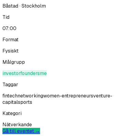
Båstad · Stockholm
Tid
07:00
Format
Fysiskt
Målgrupp
investor
founder
sme
Taggar
fintech
networking
women-entrepreneurs
venture-
capital
sports
Kategori
Nätverkande
Gå till eventet →