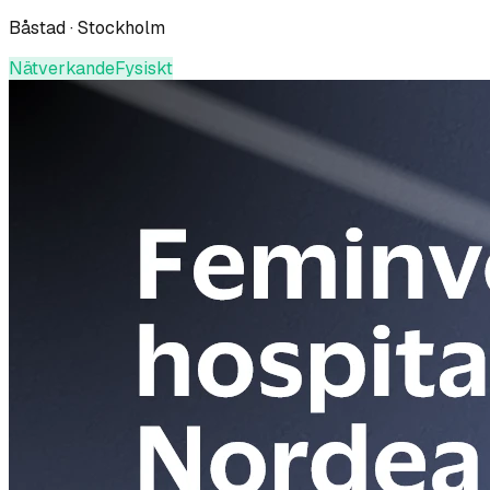
Båstad · Stockholm
Nätverkande
Fysiskt