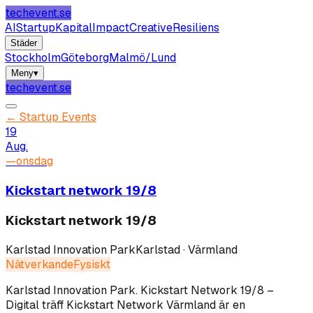
techevent.se
AI
Startup
Kapital
Impact
Creative
Resiliens
Städer
Stockholm
Göteborg
Malmö/Lund
Meny
▾
techevent.se
←
Startup Events
19
Aug.
—
onsdag
Kickstart network 19/8
Kickstart network 19/8
Karlstad Innovation Park
Karlstad · Värmland
Nätverkande
Fysiskt
Karlstad Innovation Park
.
Kickstart Network 19/8 –
Digital träff Kickstart Network Värmland är en