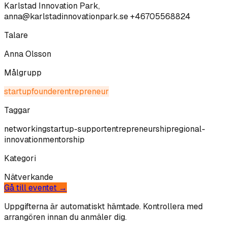
Karlstad Innovation Park,
anna@karlstadinnovationpark.se +46705568824
Talare
Anna Olsson
Målgrupp
startup
founder
entrepreneur
Taggar
networking
startup-support
entrepreneurship
regional-
innovation
mentorship
Kategori
Nätverkande
Gå till eventet →
Uppgifterna är automatiskt hämtade. Kontrollera med
arrangören innan du anmäler dig.