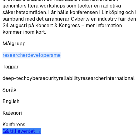
genomförs flera workshops som täcker en rad olika
säkerhetsområden. I år hålls konferensen i Linköping och i
samband med det arrangerar Cyberly en industry fair den
24 augusti på Konsert & Kongress – mer information
kommer inom kort.
Målgrupp
researcher
developer
sme
Taggar
deep-tech
cybersecurity
reliability
researcher
international
Språk
English
Kategori
Konferens
Gå till eventet →