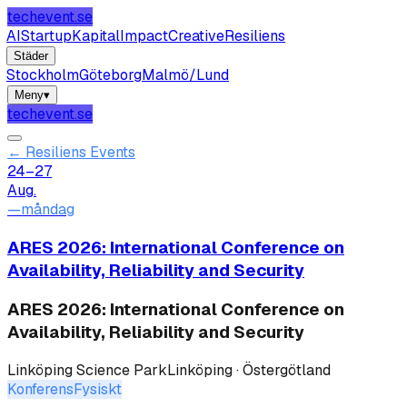
techevent.se
AI
Startup
Kapital
Impact
Creative
Resiliens
Städer
Stockholm
Göteborg
Malmö/Lund
Meny
▾
techevent.se
←
Resiliens Events
24–27
Aug.
—
måndag
ARES 2026: International Conference on
Availability, Reliability and Security
ARES 2026: International Conference on
Availability, Reliability and Security
Linköping Science Park
Linköping · Östergötland
Konferens
Fysiskt