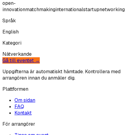
open-
innovation
matchmaking
international
startup
networking
Språk
English
Kategori
Nätverkande
Gå till eventet →
Uppgifterna är automatiskt hämtade. Kontrollera med
arrangören innan du anmäler dig.
Plattformen
Om sidan
FAQ
Kontakt
För arrangörer