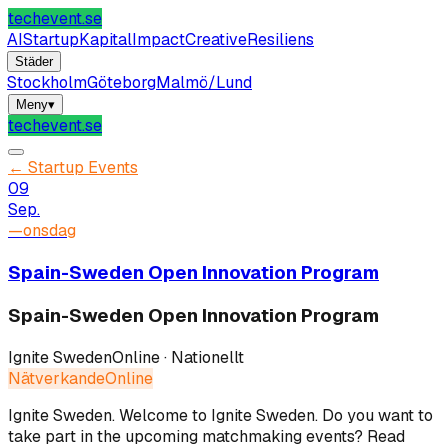
techevent.se
AI
Startup
Kapital
Impact
Creative
Resiliens
Städer
Stockholm
Göteborg
Malmö/Lund
Meny
▾
techevent.se
←
Startup Events
09
Sep.
—
onsdag
Spain-Sweden Open Innovation Program
Spain-Sweden Open Innovation Program
Ignite Sweden
Online · Nationellt
Nätverkande
Online
Ignite Sweden
.
Welcome to Ignite Sweden. Do you want to
take part in the upcoming matchmaking events? Read