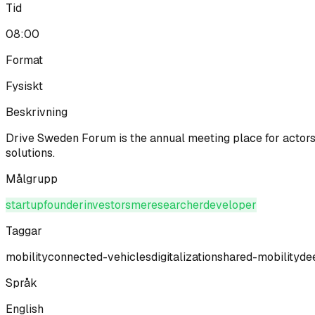
Tid
08:00
Format
Fysiskt
Beskrivning
Drive Sweden Forum is the annual meeting place for actors 
solutions.
Målgrupp
startup
founder
investor
sme
researcher
developer
Taggar
mobility
connected-vehicles
digitalization
shared-mobility
de
Språk
English