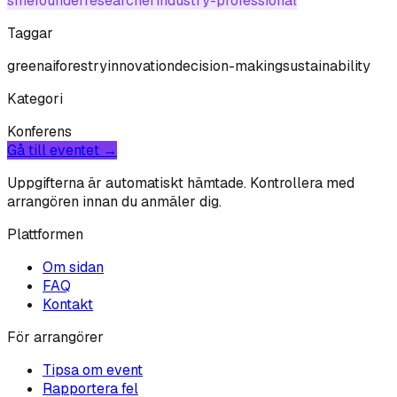
sme
founder
researcher
industry-professional
Taggar
green
ai
forestry
innovation
decision-making
sustainability
Kategori
Konferens
Gå till eventet →
Uppgifterna är automatiskt hämtade. Kontrollera med
arrangören innan du anmäler dig.
Plattformen
Om sidan
FAQ
Kontakt
För arrangörer
Tipsa om event
Rapportera fel