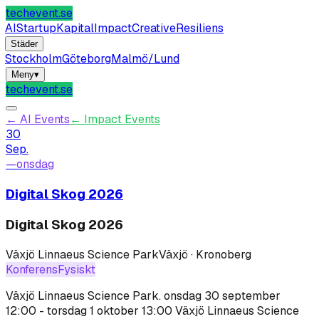
techevent.se
AI
Startup
Kapital
Impact
Creative
Resiliens
Städer
Stockholm
Göteborg
Malmö/Lund
Meny
▾
techevent.se
←
AI Events
←
Impact Events
30
Sep.
—
onsdag
Digital Skog 2026
Digital Skog 2026
Växjö Linnaeus Science Park
Växjö · Kronoberg
Konferens
Fysiskt
Växjö Linnaeus Science Park
.
onsdag 30 september
12:00 - torsdag 1 oktober 13:00 Växjö Linnaeus Science