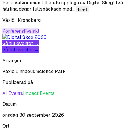
Park Välkommen till årets upplaga av Digital Skog! Två
härliga dagar fullspäckade med…
[mer]
Växjö · Kronoberg
Konferens
Fysiskt
Gå till eventet →
Gå till eventet →
Arrangör
Växjö Linnaeus Science Park
Publicerad på
AI Events
Impact Events
Datum
onsdag 30 september 2026
Ort