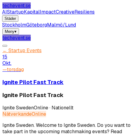
techevent.se
AI
Startup
Kapital
Impact
Creative
Resiliens
Städer
Stockholm
Göteborg
Malmö/Lund
Meny
▾
techevent.se
←
Startup Events
15
Okt.
—
torsdag
Ignite Pilot Fast Track
Ignite Pilot Fast Track
Ignite Sweden
Online · Nationellt
Nätverkande
Online
Ignite Sweden
.
Welcome to Ignite Sweden. Do you want to
take part in the upcoming matchmaking events? Read