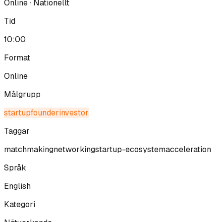
Online · Nationellt
Tid
10:00
Format
Online
Målgrupp
startup
founder
investor
Taggar
matchmaking
networking
startup-ecosystem
acceleration
Språk
English
Kategori