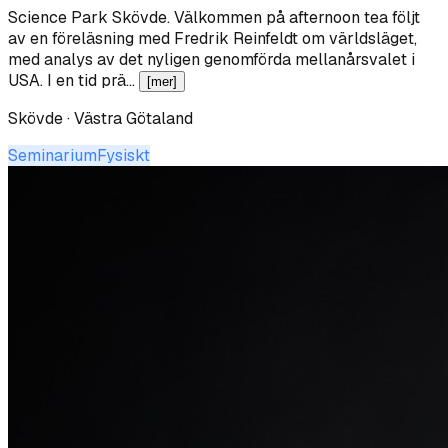
Science Park Skövde
.
Välkommen på afternoon tea följt
av en föreläsning med Fredrik Reinfeldt om världsläget,
med analys av det nyligen genomförda mellanårsvalet i
USA. I en tid prä…
[mer]
Skövde · Västra Götaland
Seminarium
Fysiskt