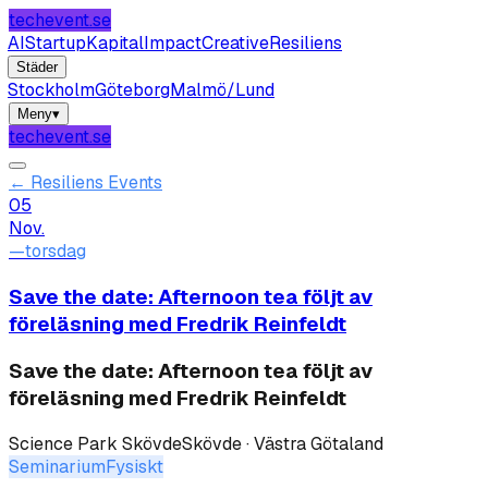
techevent.se
AI
Startup
Kapital
Impact
Creative
Resiliens
Städer
Stockholm
Göteborg
Malmö/Lund
Meny
▾
techevent.se
←
Resiliens Events
05
Nov.
—
torsdag
Save the date: Afternoon tea följt av
föreläsning med Fredrik Reinfeldt
Save the date: Afternoon tea följt av
föreläsning med Fredrik Reinfeldt
Science Park Skövde
Skövde · Västra Götaland
Seminarium
Fysiskt