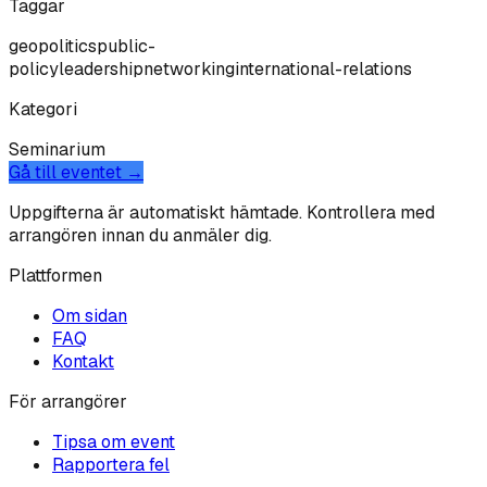
Taggar
geopolitics
public-
policy
leadership
networking
international-relations
Kategori
Seminarium
Gå till eventet →
Uppgifterna är automatiskt hämtade. Kontrollera med
arrangören innan du anmäler dig.
Plattformen
Om sidan
FAQ
Kontakt
För arrangörer
Tipsa om event
Rapportera fel