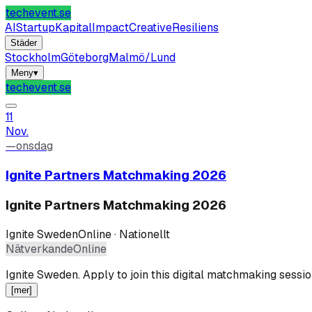
techevent.se
AI
Startup
Kapital
Impact
Creative
Resiliens
Städer
Stockholm
Göteborg
Malmö/Lund
Meny
▾
techevent.se
11
Nov.
—
onsdag
Ignite Partners Matchmaking 2026
Ignite Partners Matchmaking 2026
Ignite Sweden
Online · Nationellt
Nätverkande
Online
Ignite Sweden
.
Apply to join this digital matchmaking sessi
[mer]