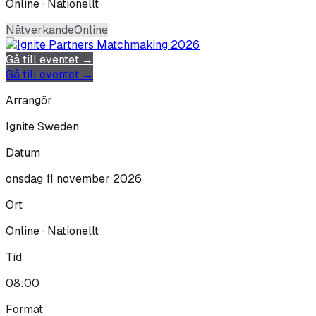
Online · Nationellt
Nätverkande
Online
Gå till eventet →
Gå till eventet →
Arrangör
Ignite Sweden
Datum
onsdag 11 november 2026
Ort
Online · Nationellt
Tid
08:00
Format