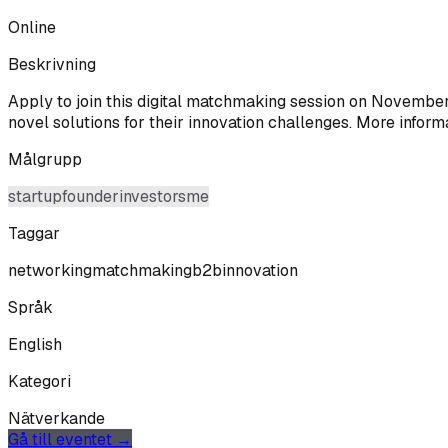
Online
Beskrivning
Apply to join this digital matchmaking session on November 
novel solutions for their innovation challenges. More infor
Målgrupp
startup
founder
investor
sme
Taggar
networking
matchmaking
b2b
innovation
Språk
English
Kategori
Nätverkande
Gå till eventet →