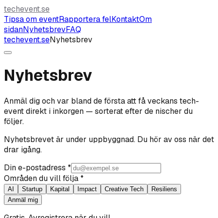
techevent.se
Tipsa om event
Rapportera fel
Kontakt
Om
sidan
Nyhetsbrev
FAQ
techevent.se
Nyhetsbrev
Nyhetsbrev
Anmäl dig och var bland de första att få veckans tech-
event direkt i inkorgen — sorterat efter de nischer du
följer.
Nyhetsbrevet är under uppbyggnad. Du hör av oss när det
drar igång.
Din e-postadress *
Områden du vill följa *
AI
Startup
Kapital
Impact
Creative Tech
Resiliens
Anmäl mig
Gratis. Avregistrera när du vill.